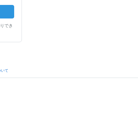
りでき
ついて