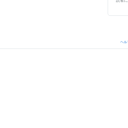
読者に
ヘル