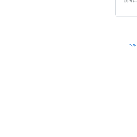
読者に
ヘル