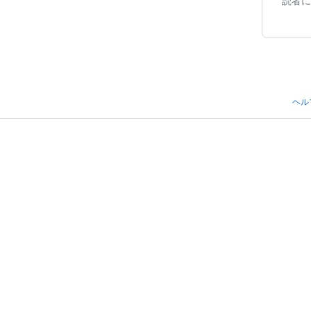
読者に
ヘル