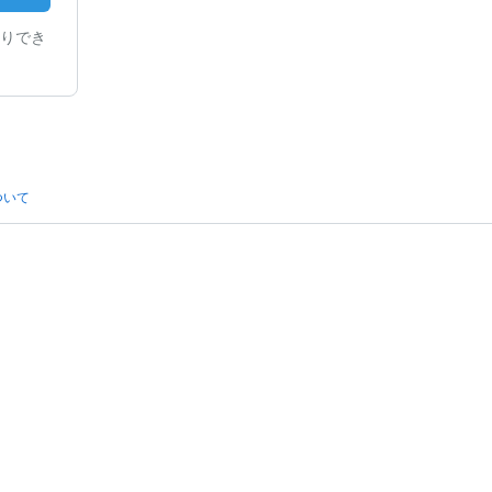
りでき
ついて