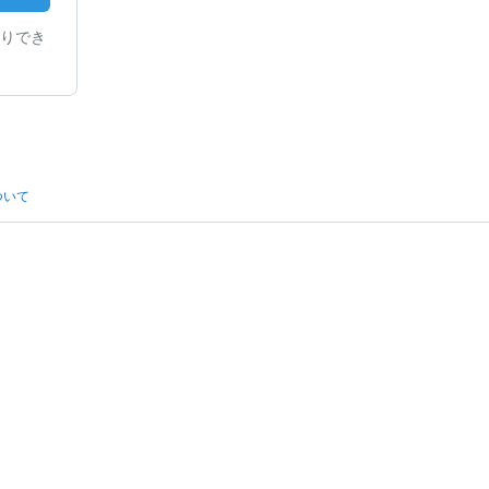
りでき
ついて