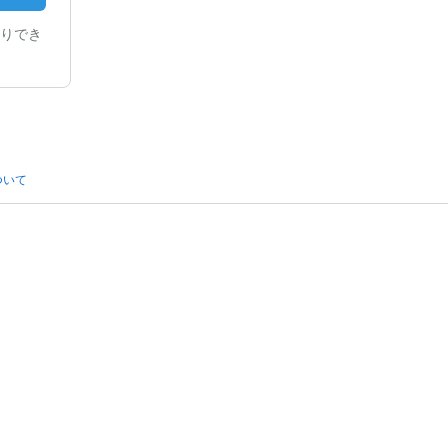
りでき
ついて