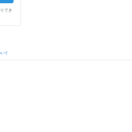
りでき
ついて