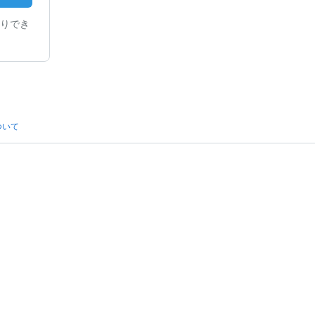
りでき
ついて