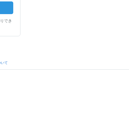
りでき
ついて