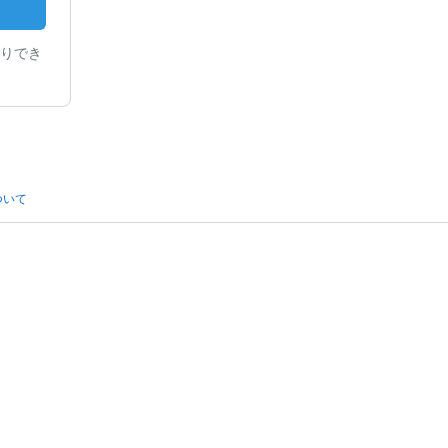
りでき
ついて