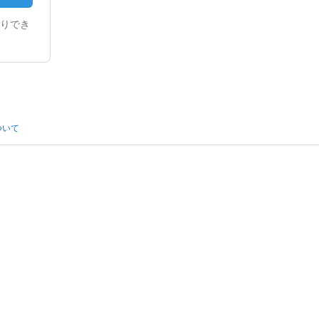
りでき
ついて