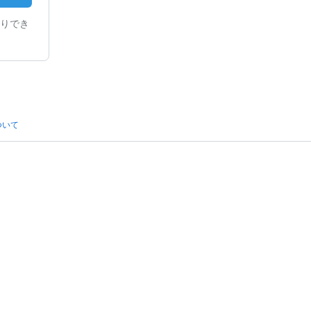
りでき
ついて