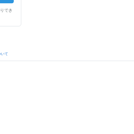
りでき
ついて