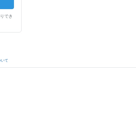
りでき
ついて