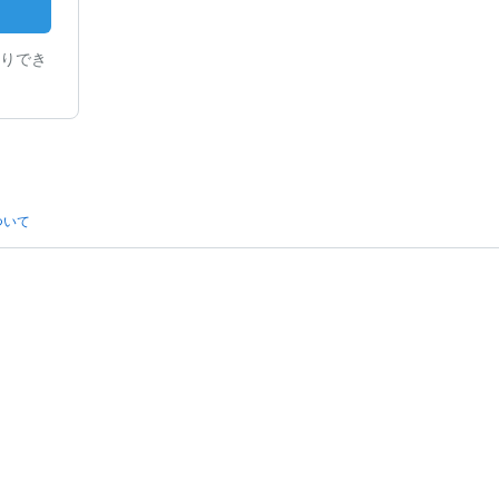
りでき
ついて