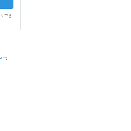
りでき
ついて