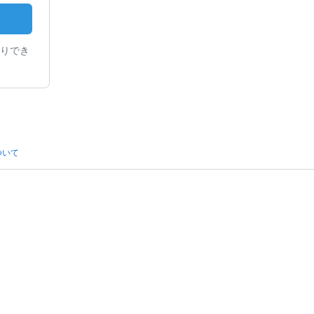
りでき
ついて