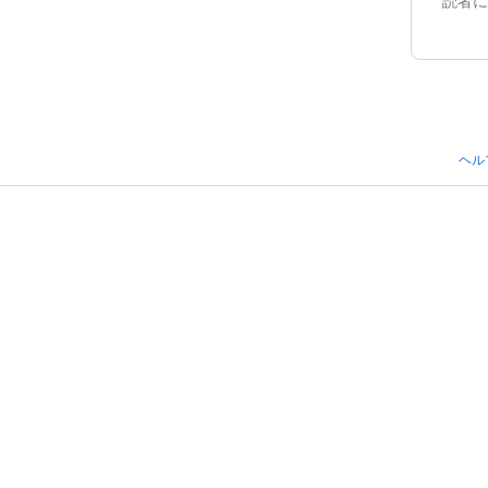
読者に
ヘル