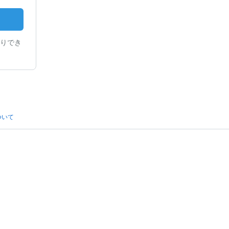
りでき
ついて