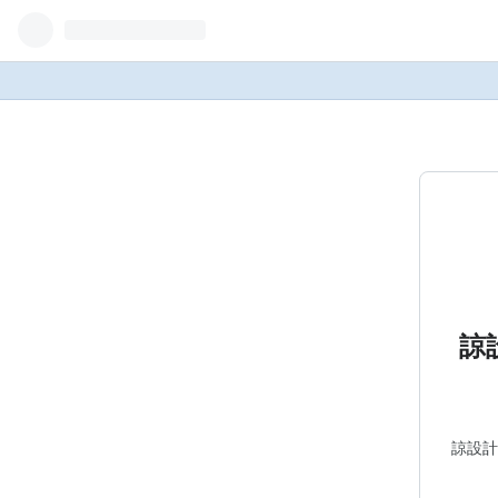
諒
諒設計