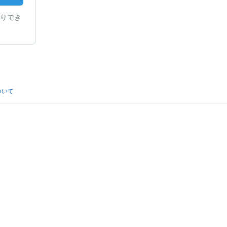
りでき
ついて