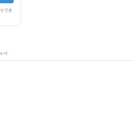
りでき
ついて