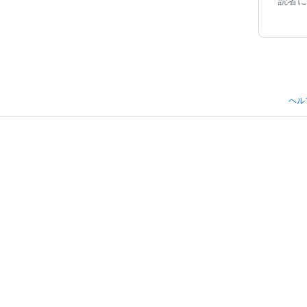
読者に
ヘル