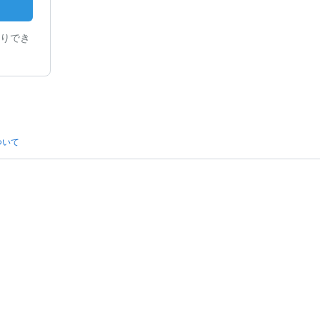
りでき
ついて