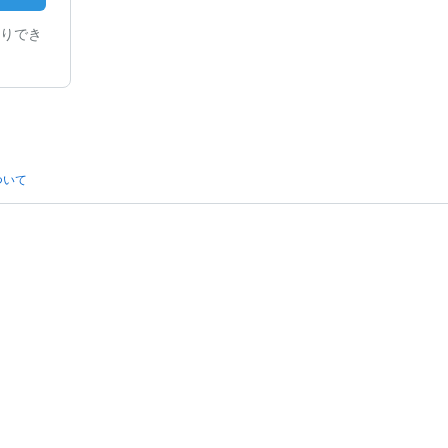
りでき
ついて