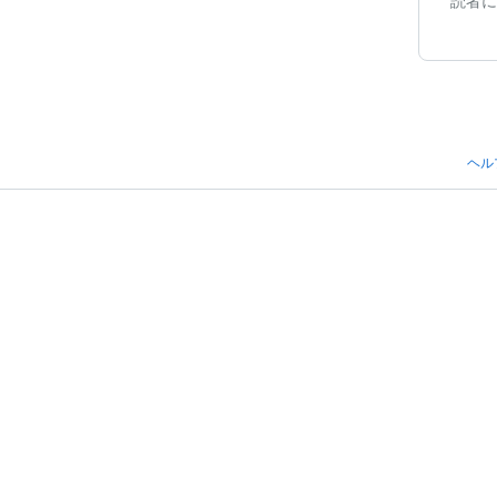
読者に
ヘル