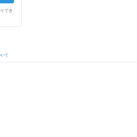
りでき
ついて