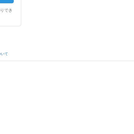
りでき
ついて