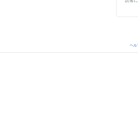
読者に
ヘル