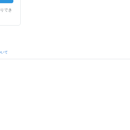
りでき
ついて