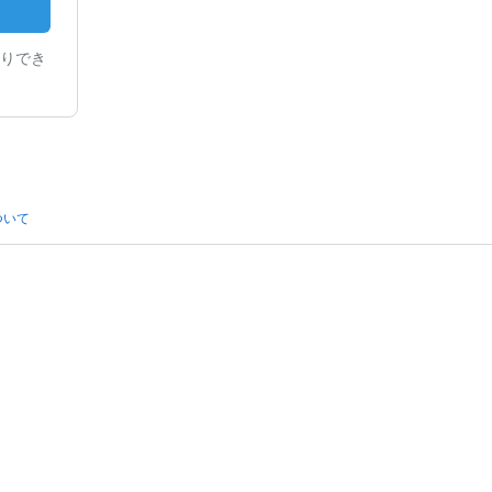
りでき
ついて