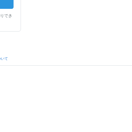
りでき
ついて