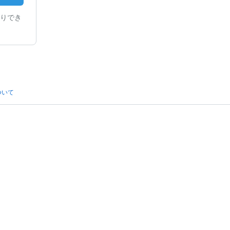
りでき
ついて