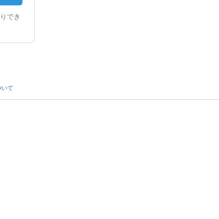
りでき
ついて