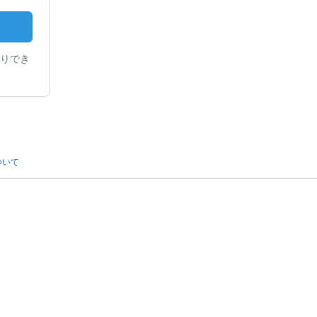
りでき
ついて