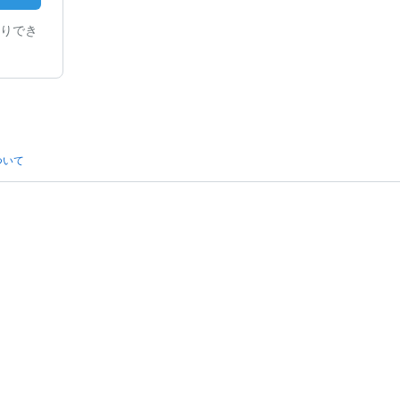
りでき
ついて