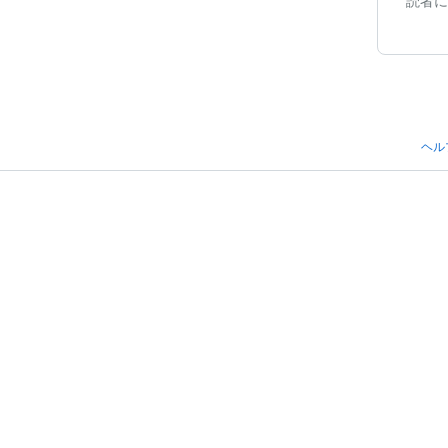
読者に
ヘル