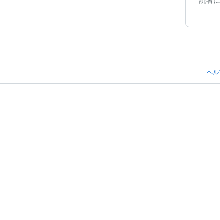
読者に
ヘル