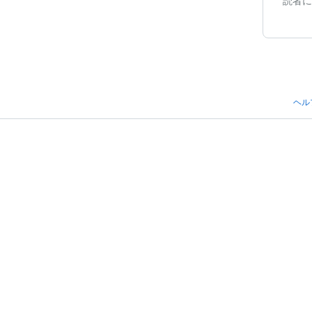
読者に
ヘル