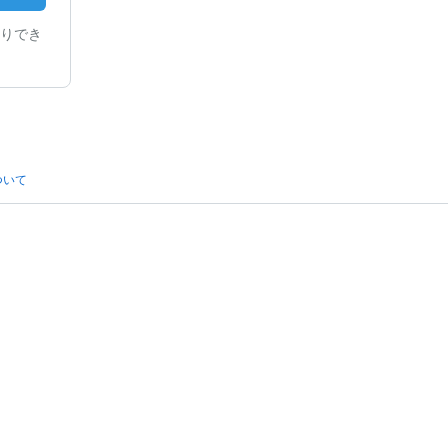
りでき
ついて