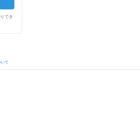
りでき
ついて