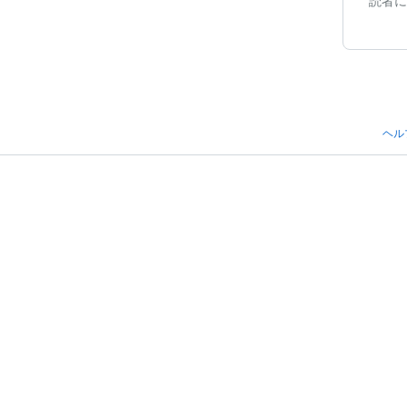
読者に
ヘル