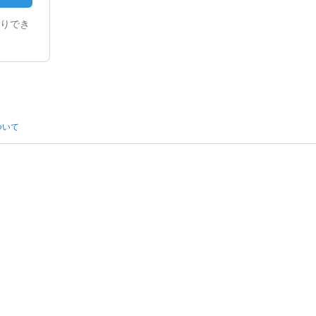
りでき
ついて