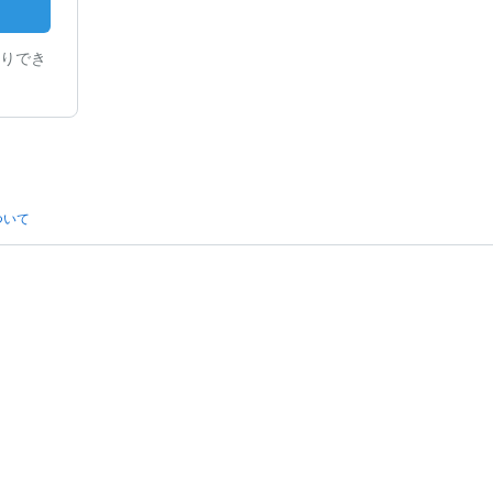
りでき
ついて