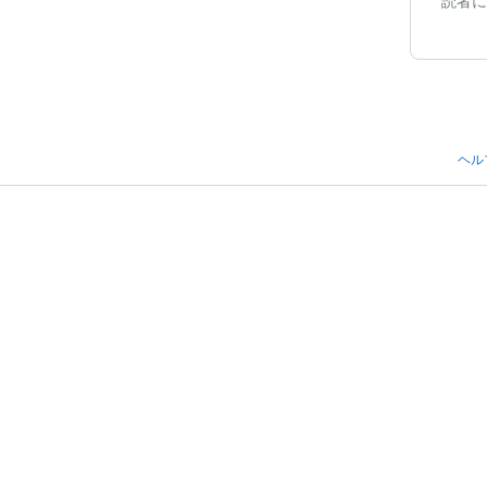
読者に
ヘル