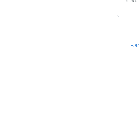
読者に
ヘル