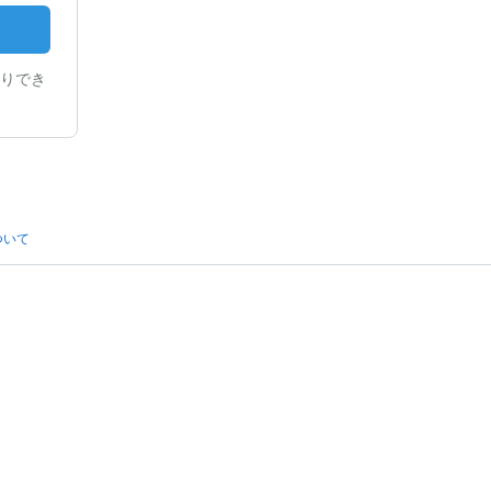
りでき
ついて