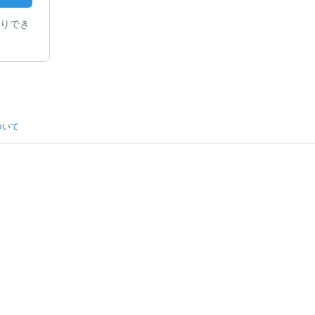
りでき
ついて