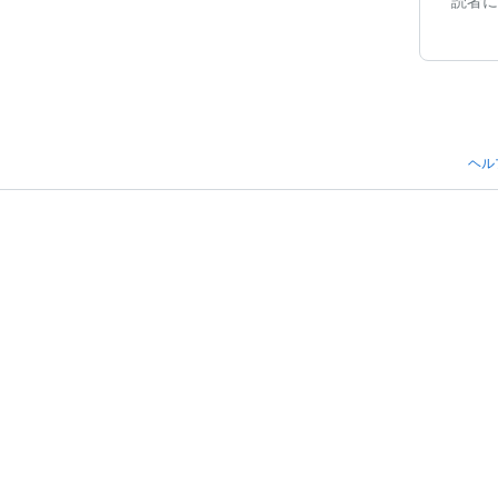
読者に
ヘル