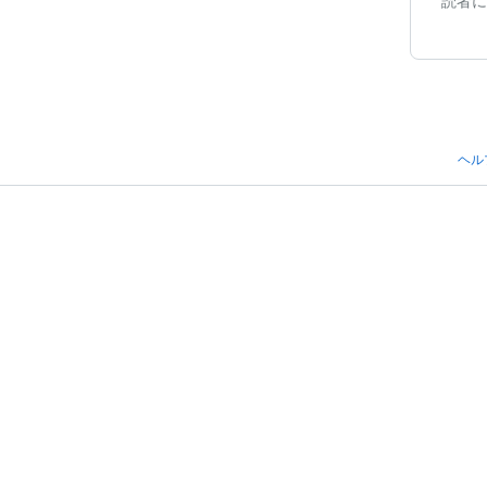
読者に
ヘル